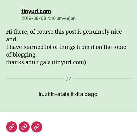
dio:
tinyurl.com
2019-08-08 4:10 am-(e)an
Hi there, of course this post is genuinely nice
and
I have learned lot of things from it on the topic
of blogging.
thanks.adult gals (tinyurl.com)
Iruzkin-atala itxita dago.
Hasiera
Kazetari
Patxi