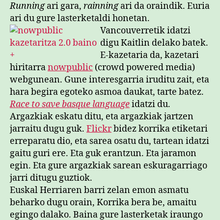
sarreran
Running
ari gara,
rainning
ari da oraindik. Euria
ari du gure lasterketaldi honetan.
Vancouverretik idatzi
digu Kaitlin delako batek.
E-kazetaria da, kazetari
hiritarra
nowpublic
(crowd powered media)
webgunean. Gune interesgarria iruditu zait, eta
hara begira egoteko asmoa daukat, tarte batez.
Race to save basque language
idatzi du.
Argazkiak eskatu ditu, eta argazkiak jartzen
jarraitu dugu guk.
Flickr
bidez korrika etiketari
erreparatu dio, eta sarea osatu du, tartean idatzi
gaitu guri ere. Eta guk erantzun. Eta jaramon
egin. Eta gure argazkiak sarean eskuragarriago
jarri ditugu guztiok.
Euskal Herriaren barri zelan emon asmatu
beharko dugu orain, Korrika bera be, amaitu
egingo dalako. Baina gure lasterketak iraungo