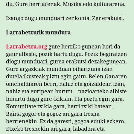
du. Gure herriarenak. Musika edo kulturarena.
Izango dugu munduari zer konta. Zer erakutsi.
Larrabetzutik mundura
Larrabetzu.org
gure herriko gunean hori da
gaur albiste, pozik hartu dugu. Pozik begiratzen
diogu munduari, gurea erakutsi dezakegunean.
Gure argazkiak munduan oihartzuna izan
dutela ikusteak piztu egin gaitu. Belen Ganaren
omenaldiaren berri, nahiz eta goizaldean izan,
nahiz eta euripean burutu… nazioarteko albiste
bihurtu dugu gure txikian. Eta poztu egin gara.
Komunitate txikia gara, herri txiki batean.
Baina gogor eta gogoz ari gara tresna
berrienekin. Ez da garesti, gogoa eduki ezkero.
Etxeko tresnekin ari gara, labadora eta