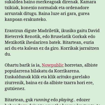
sukaldea baino merkeagoak direnak. Kamara
txikiak, konexio normalak eta ordenadore
arruntak ditugu. Baina luze ari gara, gurea
kanpoan erakusteko.
Erantzun digute Madriletik, ikusiko gaitu David
Bieterrek Renotik, edo Bruselatik Gorkak edo
Mexikotik iheslariren batek. Bitartean, euria
ari du eta kalean ez da giro. Korrikak jarraitzen
du.
Ohartu barik ia ia,
Nowpublic
horretan, albiste
popularrena bilakatu da Korrikarena.
Euskaldunak klik eta klik arituko garelako
ziurrenik, baina ez da albiste txarra hori ere,
gutxienez.
Bitartean, guk
running
edo
playing
.. edozer