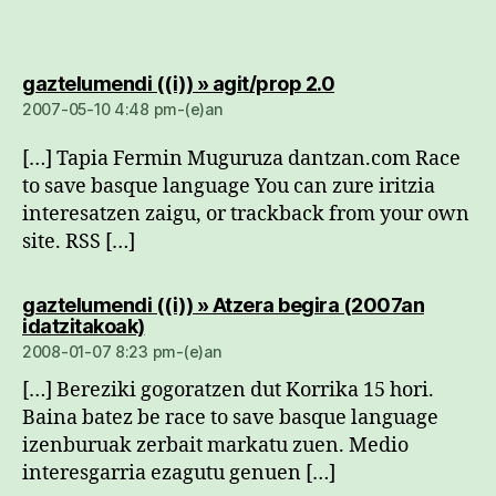
dio:
gaztelumendi ((i)) » agit/prop 2.0
2007-05-10 4:48 pm-(e)an
[…] Tapia Fermin Muguruza dantzan.com Race
to save basque language You can zure iritzia
interesatzen zaigu, or trackback from your own
site. RSS […]
gaztelumendi ((i)) » Atzera begira (2007an
dio:
idatzitakoak)
2008-01-07 8:23 pm-(e)an
[…] Bereziki gogoratzen dut Korrika 15 hori.
Baina batez be race to save basque language
izenburuak zerbait markatu zuen. Medio
interesgarria ezagutu genuen […]