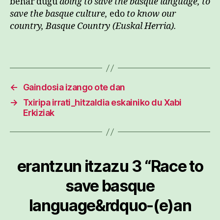
behar dugu
doing to save the basque language, to
save the basque culture,
edo
to know our
country, Basque Country (Euskal Herria).
←
Gaindosia izango ote dan
→
Txiripa irrati_hitzaldia eskainiko du Xabi
Erkiziak
erantzun itzazu 3 “Race to
save basque
language&rdquo-(e)an