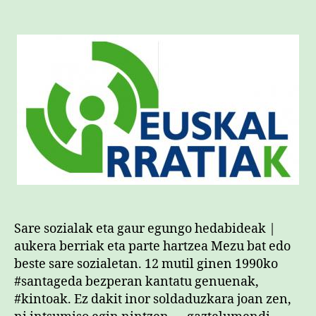
sarreran
Sare sozialak eta gaur egungo hedabideak |
aukera berriak eta parte hartzea Mezu bat edo
beste sare sozialetan. 12 mutil ginen 1990ko
#santageda bezperan kantatu genuenak,
#kintoak. Ez dakit inor soldaduzkara joan zen,