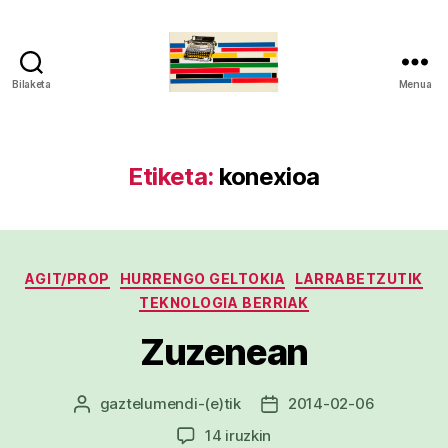
Bilaketa
Menua
gaztelumendi.eus
Etiketa:
konexioa
Kategoriak
AGIT/PROP
HURRENGO GELTOKIA
LARRABETZUTIK
TEKNOLOGIA BERRIAK
Zuzenean
gaztelumendi
-(e)tik
2014-02-06
Argitalpenaren
Argitalpenaren
egilea
data
Zuzenean
14 iruzkin